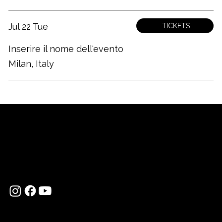
Jul 22 Tue
TICKETS
Inserire il nome dell'evento
Milan, Italy
MARIO IANNUZZIELLO
Contrebassiste, bassiste, arrangeur et compositeur
+39 3453708508
info@marioiannuzziello.com