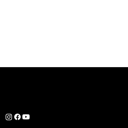
MARIO IANNUZZIELLO
Bassista - Arrangiatore - Compositore - Insegnante
+39 3453708508
info@marioiannuzziello.com