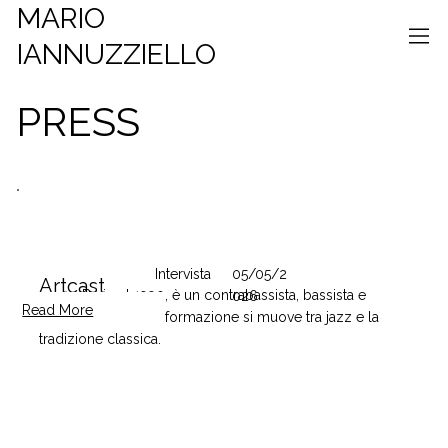
MARIO
IANNUZZIELLO
PRESS
Intervista
05/05/2
Artcast
nato a Bari nel 1990, è un contrabassista, bassista e
026
Read More
compositore la cui formazione si muove tra jazz e la
tradizione classica.